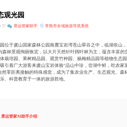
态观光园
0:37
景运管家助手
常熟市全域旅游导览系统
园位于虞山国家森林公园南麓宝岩湾苍山翠谷之中，临湖依山，
园内森林景观绚丽恢宏，以大片天然针叶阔叶林为主，蕴含丰富的
体栽培园、果树精品园、观赏竹种园、杨梅精品园等植物生态园
吸引着广大游客来虞山宝岩体验“品山中珍，尝湖中鲜，吃农家
自然零距离接触的特殊感觉，成为了集农业生产、生态观光、森
乐、科普教育于一体的旅游胜地。
景运管家AI助手介绍