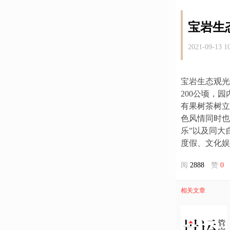
宝岩生
2021-09-13 1
宝岩生态观光
200公顷，
有果树茶树立
色风情同时也
乐”以及同大
度假、文化娱
阅
2888
赞
0
相关文章