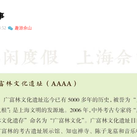
事
3:52
趣游佘山