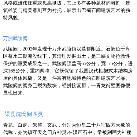
风格或雄伟庄重或孤高挺拔，其上多有各种题材的雕刻，建
筑雄姿与精美雕刻互为衬托，展示出巴蜀石阙建筑艺术的独
特风貌。
万洲武陵阙
武陵阙，2002年发现于万州武陵镇汉墓群附近。石阙位于库
区蓄水二期淹没线下，其清理发掘出土，是三峡文物抢救性
保护的重要成果之一。武陵阙顶盖高65公分，宽175公分，进
深165公分，重约两吨。它既保留了我国汉代框架式木结构房
屋的具体风貌，又是一件富有地域特色的石雕建筑艺术品。
武陵阙的阙身已裂为数块，经拼接复原，一青龙衔璧图像便
显现出来。
渠县沈氏阙四灵
青龙、白虎、朱雀、玄武，分别为恒星二十八宿四方天象的
代称，亦为镇守天之四方神灵.在汉画石中，常被刻画为神秘