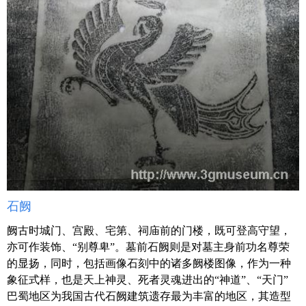
石阙
阙
古时城门、宫殿、宅第、祠庙前的门楼，既可登高守望，
亦可作装饰、“别尊卑”。墓前石阙则是对墓主身前功名尊荣
的显扬，同时，包括画像石刻中的诸多阙楼图像，作为一种
象征式样，也是天上神灵、死者灵魂进出的“神道”、“天门”
巴蜀地区为我国古代石阙建筑遗存最为丰富的地区，其造型