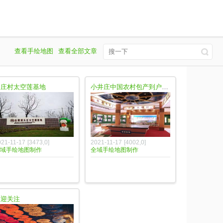
查看手绘地图
查看全部文章
长庄村太空莲基地
小井庄中国农村包产到户纪念馆
021-11-17
[
3473
,
0
]
2021-11-17
[
4002
,
0
]
域手绘地图制作
全域手绘地图制作
欢迎关注