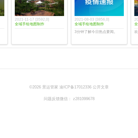
2021-11-17
[
3592
,
0
]
2021-08-03
[
3856
,
0
]
2
全域手绘地图制作
全域手绘地图制作
全
3分钟了解今日热点要闻。
欢
©2026
景运管家
渝ICP备17012336
公开文章
问题反馈微信： z281099678