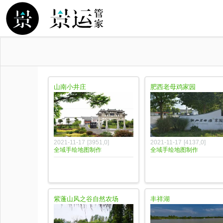
山南小井庄
肥西老母鸡家园
2021-11-17
[
3951
,
0
]
2021-11-17
[
4137
,
0
]
全域手绘地图制作
全域手绘地图制作
紫蓬山风之谷自然农场
丰祥湖