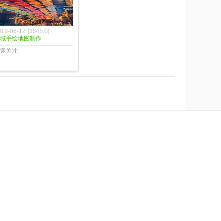
019-06-12
[
3545
,
0
]
域手绘地图制作
迎关注