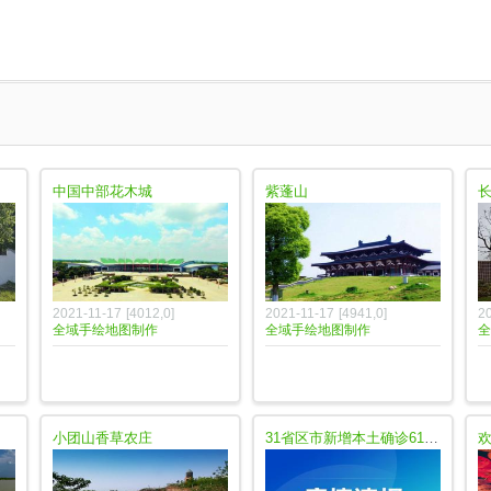
中国中部花木城
紫蓬山
2021-11-17
[
4012
,
0
]
2021-11-17
[
4941
,
0
]
2
全域手绘地图制作
全域手绘地图制作
全
小团山香草农庄
31省区市新增本土确诊61例 【今日要闻（2021-08-03）】