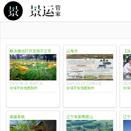
解决微信打开页面不正常的问题
山海关
2025-08-15
[
8587
,
0
]
2025-03-24
[
13061
,
0
]
2024
全域手绘地图制作
全域手绘地图制作
全域
紫藤客栈
辽宁阜新鹰窝山
辽宁