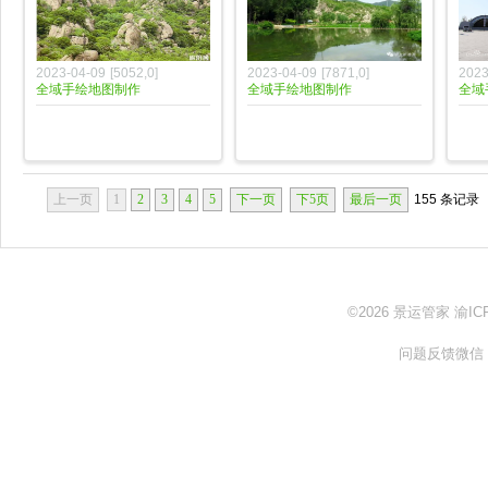
2023-04-09
[
5052
,
0
]
2023-04-09
[
7871
,
0
]
2023
全域手绘地图制作
全域手绘地图制作
全域
上一页
1
2
3
4
5
下一页
下5页
最后一页
155 条记录
©2026
景运管家
渝IC
问题反馈微信： z