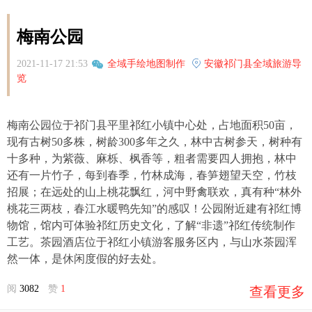
梅南公园
2021-11-17 21:53
全域手绘地图制作
安徽祁门县全域旅游导
览
梅南公园位于祁门县平里祁红小镇中心处，占地面积50亩，
现有古树50多株，树龄300多年之久，林中古树参天，树种有
十多种，为紫薇、麻栎、枫香等，粗者需要四人拥抱，林中
还有一片竹子，每到春季，竹林成海，春笋翅望天空，竹枝
招展；在远处的山上桃花飘红，河中野禽联欢，真有种“林外
桃花三两枝，春江水暖鸭先知”的感叹！公园附近建有祁红博
物馆，馆内可体验祁红历史文化，了解“非遗”祁红传统制作
工艺。茶园酒店位于祁红小镇游客服务区内，与山水茶园浑
然一体，是休闲度假的好去处。
阅
3082
赞
1
查看更多