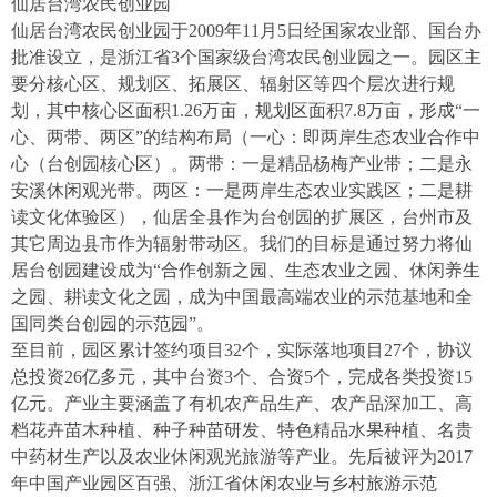
仙居台湾农民创业园
仙居台湾农民创业园于2009年11月5日经国家农业部、国台办
批准设立，是浙江省3个国家级台湾农民创业园之一。园区主
要分核心区、规划区、拓展区、辐射区等四个层次进行规
划，其中核心区面积1.26万亩，规划区面积7.8万亩，形成“一
心、两带、两区”的结构布局（一心：即两岸生态农业合作中
心（台创园核心区）。两带：一是精品杨梅产业带；二是永
安溪休闲观光带。两区：一是两岸生态农业实践区；二是耕
读文化体验区），仙居全县作为台创园的扩展区，台州市及
其它周边县市作为辐射带动区。我们的目标是通过努力将仙
居台创园建设成为“合作创新之园、生态农业之园、休闲养生
之园、耕读文化之园，成为中国最高端农业的示范基地和全
国同类台创园的示范园”。
至目前，园区累计签约项目32个，实际落地项目27个，协议
总投资26亿多元，其中台资3个、合资5个，完成各类投资15
亿元。产业主要涵盖了有机农产品生产、农产品深加工、高
档花卉苗木种植、种子种苗研发、特色精品水果种植、名贵
中药材生产以及农业休闲观光旅游等产业。先后被评为2017
年中国产业园区百强、浙江省休闲农业与乡村旅游示范