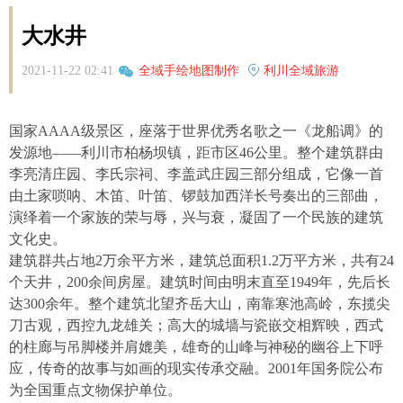
大水井
2021-11-22 02:41
全域手绘地图制作
利川全域旅游
国家AAAA级景区，座落于世界优秀名歌之一《龙船调》的
发源地——利川市柏杨坝镇，距市区46公里。整个建筑群由
李亮清庄园、李氏宗祠、李盖武庄园三部分组成，它像一首
由土家唢呐、木笛、叶笛、锣鼓加西洋长号奏出的三部曲，
演绎着一个家族的荣与辱，兴与衰，凝固了一个民族的建筑
文化史。
建筑群共占地2万余平方米，建筑总面积1.2万平方米，共有24
个天井，200余间房屋。建筑时间由明末直至1949年，先后长
达300余年。整个建筑北望齐岳大山，南靠寒池高岭，东揽尖
刀古观，西控九龙雄关；高大的城墙与瓷嵌交相辉映，西式
的柱廊与吊脚楼并肩媲美，雄奇的山峰与神秘的幽谷上下呼
应，传奇的故事与如画的现实传承交融。2001年国务院公布
为全国重点文物保护单位。