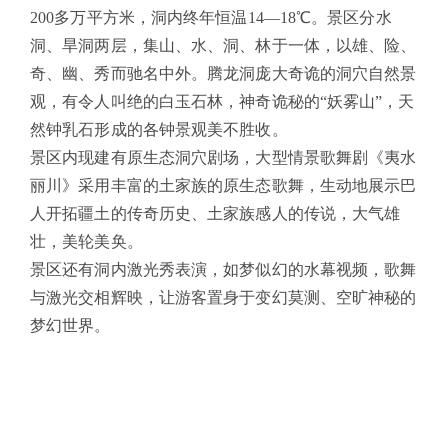
200多万平方米，洞内终年恒温14—18℃。景区分水
洞、旱洞两层，集山、水、洞、林于一体，以雄、险、
奇、幽、秀而驰名中外。腾龙洞庞大奇诡的洞穴自然景
观，有令人叫绝的白玉石林，神奇诡秘的“妖雾山”，天
然钟乳石形成的各钟景观美不胜收。
景区内现建有原生态洞穴剧场，大型情景歌舞剧《夷水
丽川》采用丰富的土家族的原生态歌舞，生动地展示巴
人开拓疆土的传奇历史、土家族感人的传说，大气雄
壮，美轮美奂。
景区还有洞内激光秀表演，如梦似幻的水幕视频，歌舞
与激光交相辉映，让游客置身于变幻莫测、空旷神秘的
梦幻世界。